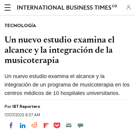
CO
TECNOLOGÍA
Un nuevo estudio examina el
alcance y la integración de la
musicoterapia
Un nuevo estudio examina el alcance y la
integración de un programa de musicoterapia en los
centros médicos de 10 hospitales universitarios.
Por
IBT Reportero
17/07/2023 8:57 AM
Share on Pocket
Share on LinkedIn
Share on Reddit
Share on Flipboard
Share on Facebook