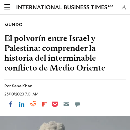
CO
MUNDO
El polvorín entre Israel y
Palestina: comprender la
historia del interminable
conflicto de Medio Oriente
Por
Sana Khan
25/10/2023 7:01 AM
Share on Pocket
Share on LinkedIn
Share on Reddit
Share on Flipboard
Share on Facebook