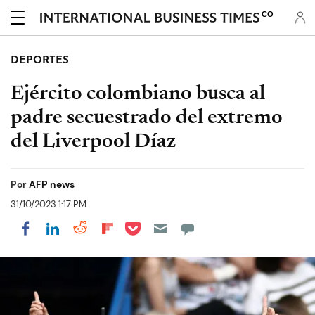
CO
DEPORTES
Ejército colombiano busca al
padre secuestrado del extremo
del Liverpool Díaz
Por
AFP news
31/10/2023 1:17 PM
Share on Pocket
Share on LinkedIn
Share on Reddit
Share on Flipboard
Share on Facebook