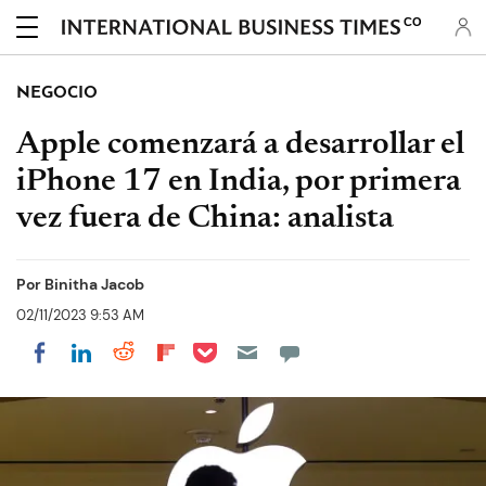
CO
NEGOCIO
Apple comenzará a desarrollar el
iPhone 17 en India, por primera
vez fuera de China: analista
Por
Binitha Jacob
02/11/2023 9:53 AM
Share on Pocket
Share on LinkedIn
Share on Reddit
Share on Flipboard
Share on Facebook