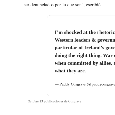
ser denunciados por lo que son", escribió.
I’m shocked at the rhetori
Western leaders & governme
particular of Ireland’s go
doing the right thing. War
when committed by allies, a
what they are.
— Paddy Cosgrave (@paddycosgrav
Octubre 13 publicaciones de Cosgrave