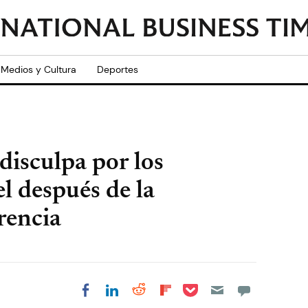
Medios y Cultura
Deportes
 disculpa por los
l después de la
rencia
Share on Pocket
Share on LinkedIn
Share on Reddit
Share on
Share on Facebook