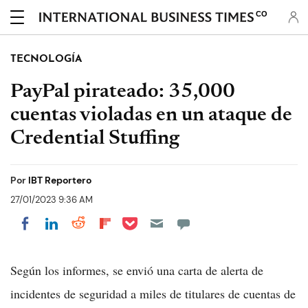
CO
TECNOLOGÍA
PayPal pirateado: 35,000
cuentas violadas en un ataque de
Credential Stuffing
Por
IBT Reportero
27/01/2023 9:36 AM
Share on Pocket
Share on LinkedIn
Share on Reddit
Share on Flipboard
Share on Facebook
Según los informes, se envió una carta de alerta de
incidentes de seguridad a miles de titulares de cuentas de