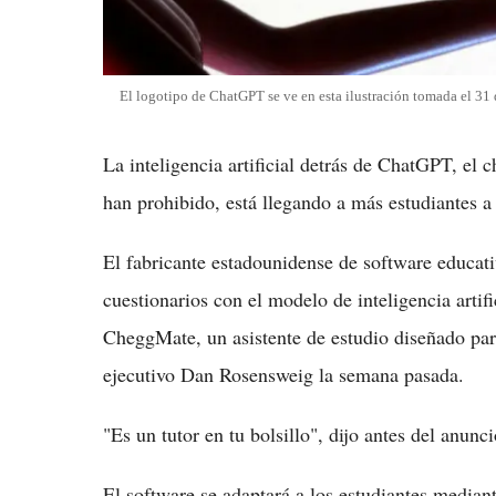
El logotipo de ChatGPT se ve en esta ilustración tomada el 31
La inteligencia artificial detrás de ChatGPT, el 
han prohibido, está llegando a más estudiantes a
El fabricante estadounidense de software educat
cuestionarios con el modelo de inteligencia arti
CheggMate, un asistente de estudio diseñado para 
ejecutivo Dan Rosensweig la semana pasada.
"Es un tutor en tu bolsillo", dijo antes del anun
El software se adaptará a los estudiantes median