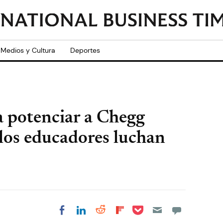
Medios y Cultura
Deportes
 potenciar a Chegg
los educadores luchan
Share on Pocket
Share on LinkedIn
Share on Reddit
Share on
Share on Facebook