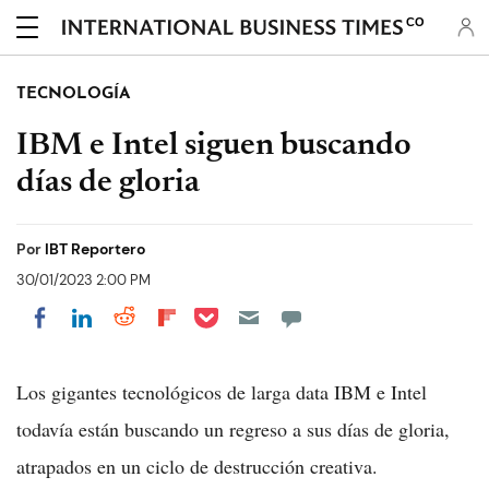
CO
TECNOLOGÍA
IBM e Intel siguen buscando
días de gloria
Por
IBT Reportero
30/01/2023 2:00 PM
Share on Pocket
Share on LinkedIn
Share on Reddit
Share on Flipboard
Share on Facebook
Los gigantes tecnológicos de larga data IBM e Intel
todavía están buscando un regreso a sus días de gloria,
atrapados en un ciclo de destrucción creativa.