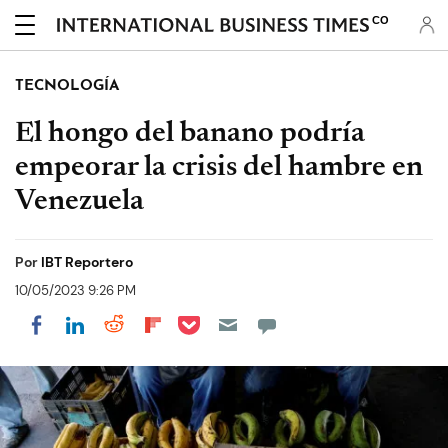
CO
TECNOLOGÍA
El hongo del banano podría
empeorar la crisis del hambre en
Venezuela
Por
IBT Reportero
10/05/2023 9:26 PM
Share on Pocket
Share on LinkedIn
Share on Reddit
Share on Flipboard
Share on Facebook