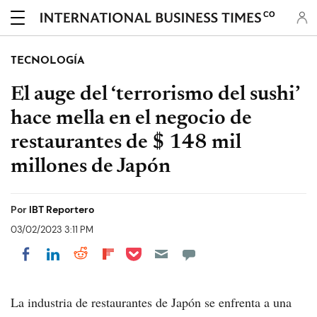
CO
TECNOLOGÍA
El auge del ‘terrorismo del sushi’
hace mella en el negocio de
restaurantes de $ 148 mil
millones de Japón
Por
IBT Reportero
03/02/2023 3:11 PM
Share on Pocket
Share on LinkedIn
Share on Reddit
Share on Flipboard
Share on Facebook
La industria de restaurantes de Japón se enfrenta a una