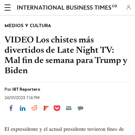
CO
MEDIOS Y CULTURA
VIDEO Los chistes más
divertidos de Late Night TV:
Mal fin de semana para Trump y
Biden
Por
IBT Reportero
24/01/2023 7:14 PM
Share on Pocket
Share on LinkedIn
Share on Reddit
Share on Flipboard
Share on Facebook
El expresidente y el actual presidente tuvieron fines de