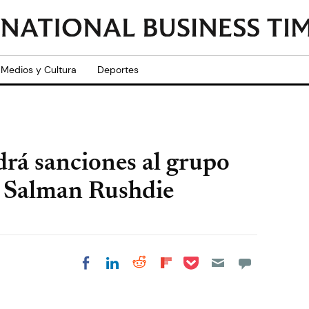
Medios y Cultura
Deportes
rá sanciones al grupo
or Salman Rushdie
Share on Pocket
Share on LinkedIn
Share on Reddit
Share on
Share on Facebook
Flipboard