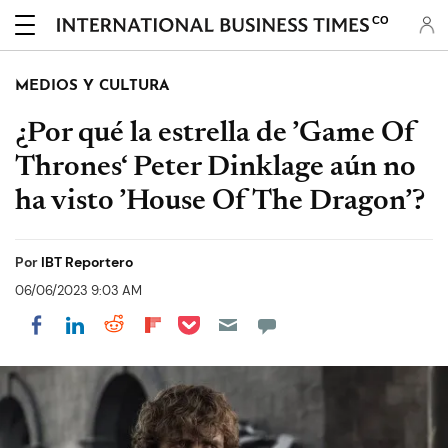
CO
MEDIOS Y CULTURA
¿Por qué la estrella de ’Game Of
Thrones‘ Peter Dinklage aún no
ha visto ’House Of The Dragon’?
Por
IBT Reportero
06/06/2023 9:03 AM
Share on Pocket
Share on LinkedIn
Share on Reddit
Share on Flipboard
Share on Facebook