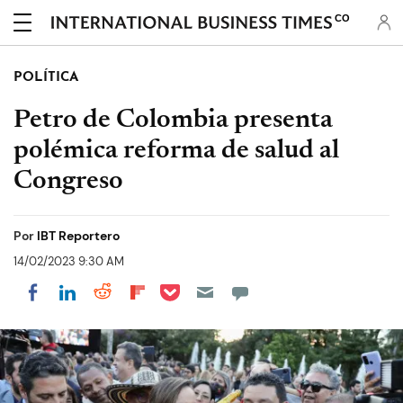
CO
POLÍTICA
Petro de Colombia presenta
polémica reforma de salud al
Congreso
Por
IBT Reportero
14/02/2023 9:30 AM
Share on Pocket
Share on LinkedIn
Share on Reddit
Share on Flipboard
Share on Facebook