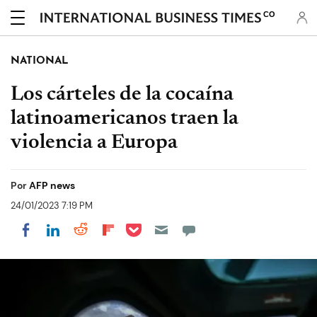
CO
NATIONAL
Los cárteles de la cocaína
latinoamericanos traen la
violencia a Europa
Por
AFP news
24/01/2023 7:19 PM
Share on Pocket
Share on LinkedIn
Share on Reddit
Share on Flipboard
Share on Facebook