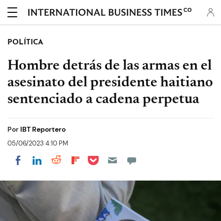
CO
POLÍTICA
Hombre detrás de las armas en el
asesinato del presidente haitiano
sentenciado a cadena perpetua
Por
IBT Reportero
05/06/2023 4:10 PM
Share on Pocket
Share on LinkedIn
Share on Reddit
Share on Flipboard
Share on Facebook