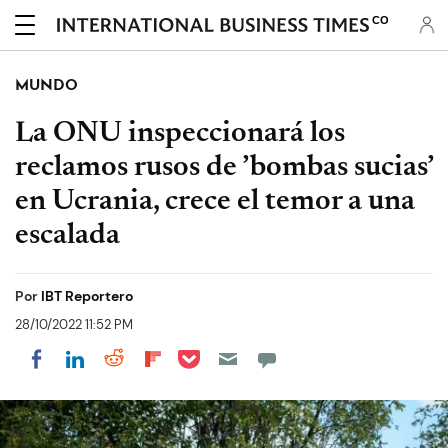
CO
MUNDO
La ONU inspeccionará los
reclamos rusos de ’bombas sucias’
en Ucrania, crece el temor a una
escalada
Por
IBT Reportero
28/10/2022 11:52 PM
Share on Pocket
Share on LinkedIn
Share on Reddit
Share on Flipboard
Share on Facebook