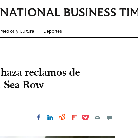
Medios y Cultura
Deportes
chaza reclamos de
a Sea Row
Share on Pocket
Share on LinkedIn
Share on Reddit
Share on
Share on Facebook
Flipboard