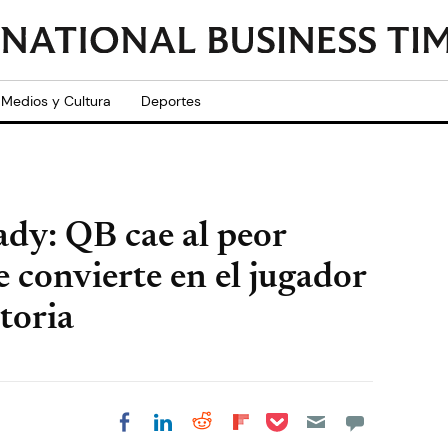
Medios y Cultura
Deportes
ady: QB cae al peor
e convierte en el jugador
toria
Share on Pocket
Share on LinkedIn
Share on Reddit
Share on
Share on Facebook