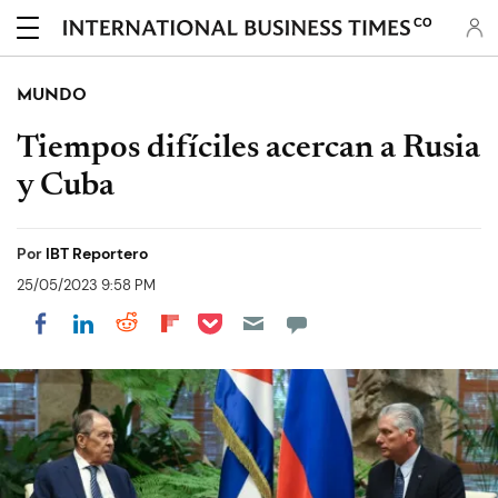
CO
MUNDO
Tiempos difíciles acercan a Rusia
y Cuba
Por
IBT Reportero
25/05/2023 9:58 PM
Share on Pocket
Share on LinkedIn
Share on Reddit
Share on Flipboard
Share on Facebook