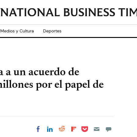
Medios y Cultura
Deportes
a a un acuerdo de
illones por el papel de
Share on Pocket
Share on LinkedIn
Share on Reddit
Share on
Share on Facebook