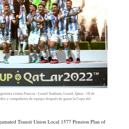
gentina contra Francia - Lusail Stadium, Lusail, Qatar - 18 de
rofeo y compañeros de equipo después de ganar la Copa del
gamated Transit Union Local 1577 Pension Plan of