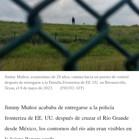
Jimmy Muñoz, ecuatoriano de 29 años, camina hacia un puesto de control
después de entregarse a la Patrulla Fronteriza de EE. UU. en Brownsville,
Texas, el 9 de mayo de 2023.
AFP
Jimmy Muñoz acababa de entregarse a la policía
fronteriza de EE. UU. después de cruzar el Río Grande
desde México, los contornos del río aún eran visibles en
la lejana llanura verde.