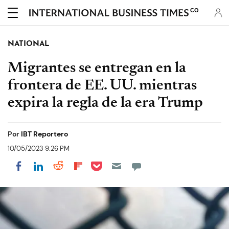
CO
NATIONAL
Migrantes se entregan en la
frontera de EE. UU. mientras
expira la regla de la era Trump
Por
IBT Reportero
10/05/2023 9:26 PM
Share on Pocket
Share on LinkedIn
Share on Reddit
Share on Flipboard
Share on Facebook