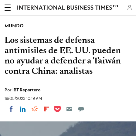
CO
MUNDO
Los sistemas de defensa
antimisiles de EE. UU. pueden
no ayudar a defender a Taiwán
contra China: analistas
Por
IBT Reportero
19/05/2023 10:19 AM
Share on Pocket
Share on LinkedIn
Share on Reddit
Share on Flipboard
Share on Facebook