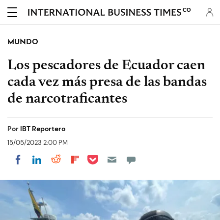
CO
MUNDO
Los pescadores de Ecuador caen
cada vez más presa de las bandas
de narcotraficantes
Por
IBT Reportero
15/05/2023 2:00 PM
Share on Pocket
Share on LinkedIn
Share on Reddit
Share on Flipboard
Share on Facebook