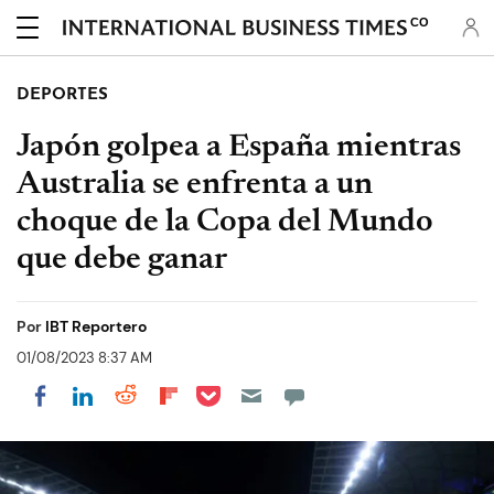
CO
DEPORTES
Japón golpea a España mientras
Australia se enfrenta a un
choque de la Copa del Mundo
que debe ganar
Por
IBT Reportero
01/08/2023 8:37 AM
Share on Pocket
Share on LinkedIn
Share on Reddit
Share on Flipboard
Share on Facebook