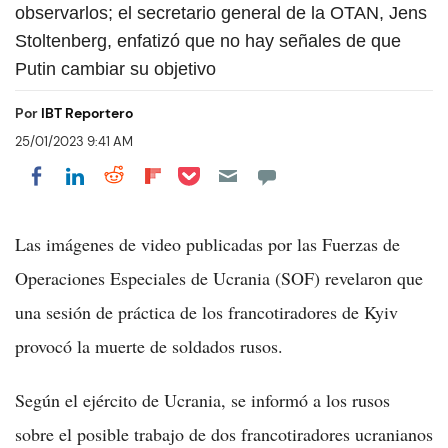
observarlos; el secretario general de la OTAN, Jens
Stoltenberg, enfatizó que no hay señales de que
Putin cambiar su objetivo
Por
IBT Reportero
25/01/2023 9:41 AM
Share on Pocket
Share on LinkedIn
Share on Reddit
Share on Flipboard
Share on Facebook
Las imágenes de video publicadas por las Fuerzas de
Operaciones Especiales de Ucrania (SOF) revelaron que
una sesión de práctica de los francotiradores de Kyiv
provocó la muerte de soldados rusos.
Según el ejército de Ucrania, se informó a los rusos
sobre el posible trabajo de dos francotiradores ucranianos