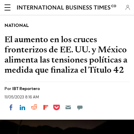
CO
NATIONAL
El aumento en los cruces
fronterizos de EE. UU. y México
alimenta las tensiones políticas a
medida que finaliza el Título 42
Por
IBT Reportero
11/05/2023 8:16 AM
Share on Pocket
Share on LinkedIn
Share on Reddit
Share on Flipboard
Share on Facebook