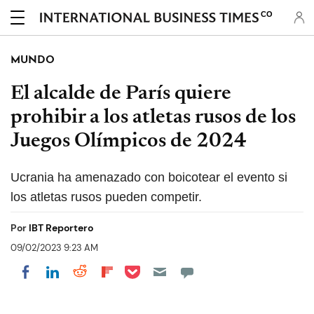
CO
MUNDO
El alcalde de París quiere
prohibir a los atletas rusos de los
Juegos Olímpicos de 2024
Ucrania ha amenazado con boicotear el evento si
los atletas rusos pueden competir.
Por
IBT Reportero
09/02/2023 9:23 AM
Share on Pocket
Share on LinkedIn
Share on Reddit
Share on Flipboard
Share on Facebook