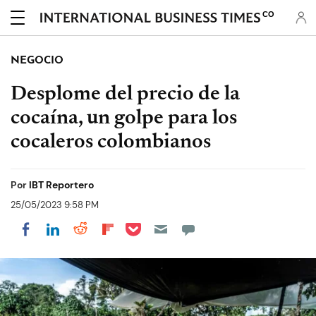
CO
NEGOCIO
Desplome del precio de la
cocaína, un golpe para los
cocaleros colombianos
Por
IBT Reportero
25/05/2023 9:58 PM
Share on Pocket
Share on LinkedIn
Share on Reddit
Share on Flipboard
Share on Facebook