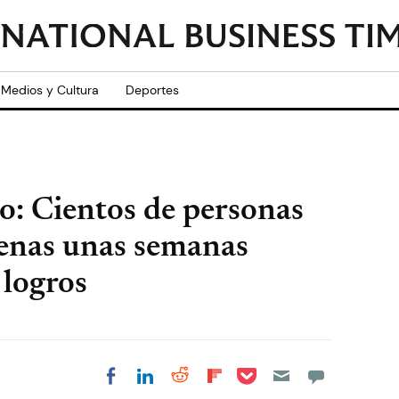
Medios y Cultura
Deportes
o: Cientos de personas
penas unas semanas
 logros
Share on Pocket
Share on LinkedIn
Share on Reddit
Share on
Share on Facebook