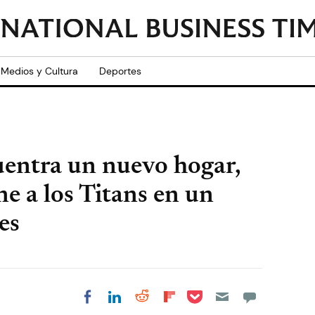
Medios y Cultura
Deportes
entra un nuevo hogar,
 a los Titans en un
es
Share on Pocket
Share on LinkedIn
Share on Reddit
Share on
Share on Facebook