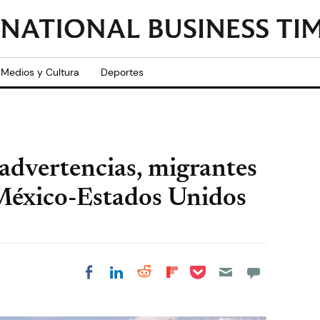
Medios y Cultura
Deportes
advertencias, migrantes
 México-Estados Unidos
Share on Pocket
Share on LinkedIn
Share on Reddit
Share on
Share on Facebook
Flipboard