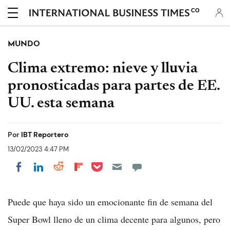
CO
MUNDO
Clima extremo: nieve y lluvia
pronosticadas para partes de EE.
UU. esta semana
Por
IBT Reportero
13/02/2023 4:47 PM
Share on Pocket
Share on LinkedIn
Share on Reddit
Share on Flipboard
Share on Facebook
Puede que haya sido un emocionante fin de semana del
Super Bowl lleno de un clima decente para algunos, pero