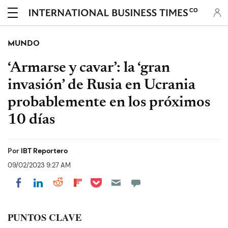
CO
MUNDO
‘Armarse y cavar’: la ‘gran
invasión’ de Rusia en Ucrania
probablemente en los próximos
10 días
Por
IBT Reportero
09/02/2023 9:27 AM
Share on Pocket
Share on LinkedIn
Share on Reddit
Share on Flipboard
Share on Facebook
PUNTOS CLAVE