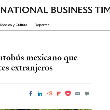
Medios y Cultura
Deportes
autobús mexicano que
es extranjeros
Share on Pocket
Share on LinkedIn
Share on Reddit
Share on
Share on Facebook
Flipboard